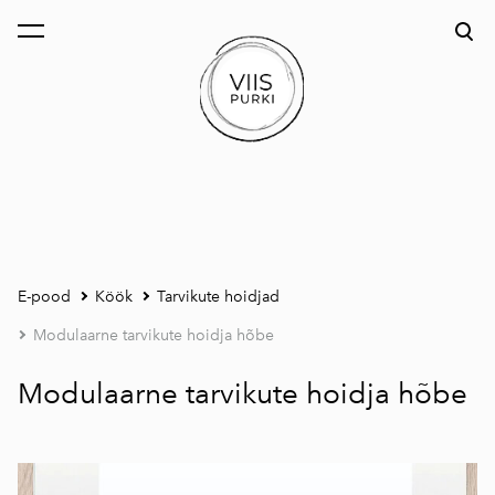
lisati ostukorvi.
Vaata ostukorvi
E-pood
Köök
Tarvikute hoidjad
Modulaarne tarvikute hoidja hõbe
Modulaarne tarvikute hoidja hõbe