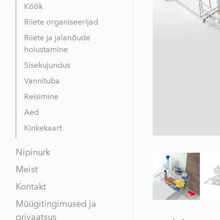
Köök
Riiete organiseerijad
Riiete ja jalanõude
hoiustamine
Sisekujundus
Vannituba
Reisimine
Aed
Kinkekaart
Nipinurk
Meist
Kontakt
Müügitingimused ja
privaatsus