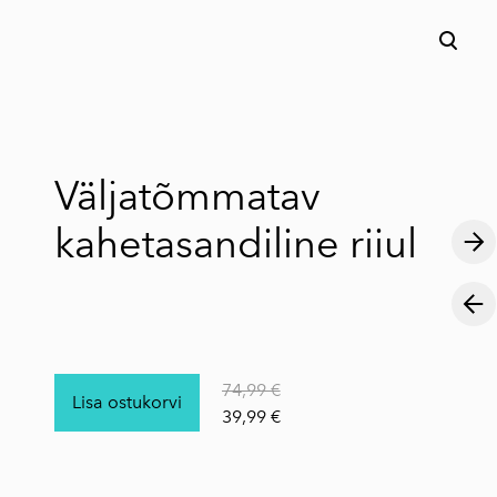
lisati ostukorvi.
Vaata ostukorvi
Väljatõmmatav
kahetasandiline riiul
74,99 €
Lisa ostukorvi
39,99 €