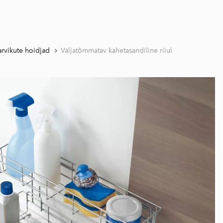
arvikute hoidjad
Väljatõmmatav kahetasandiline riiul