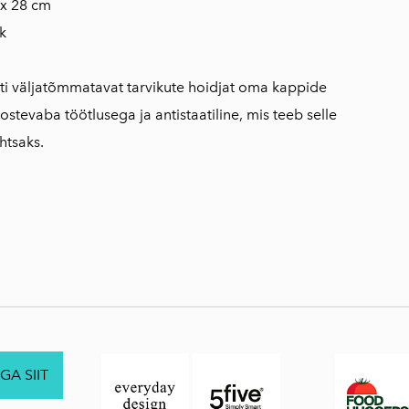
 x 28 cm
k
sti väljatõmmatavat tarvikute hoidjat oma kappide
stevaba töötlusega ja antistaatiline, mis teeb selle
ihtsaks.
GA SIIT
.