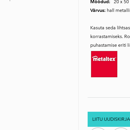
Mõõdud:
20 x 50
Värvus:
hall metalli
Kasuta seda lihtsa
korrastamiseks. Roo
puhastamise eriti l
LIITU UUDISKIRJA