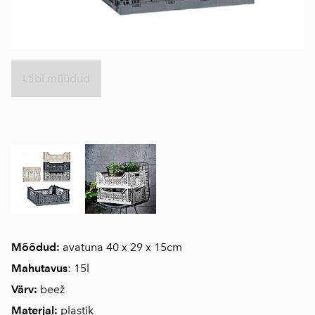
Läbi müüdud
Mõõdud:
avatuna 40 x 29 x 15cm
Mahutavus
: 15l
Värv:
beež
Materjal:
plastik