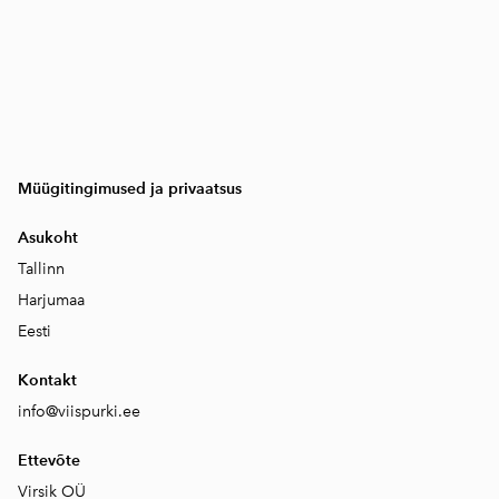
Müügitingimused ja privaatsus
Asukoht
Tallinn
Harjumaa
Eesti
Kontakt
info@viispurki.ee
Ettevõte
Virsik OÜ