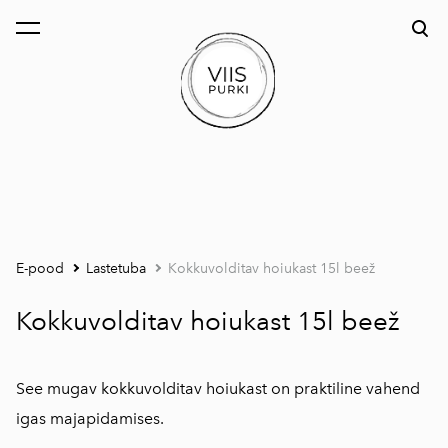
lisati ostukorvi.
Vaata ostukorvi
E-pood
Lastetuba
Kokkuvolditav hoiukast 15l beež
Kokkuvolditav hoiukast 15l beež
See mugav kokkuvolditav hoiukast on praktiline vahend
igas majapidamises.