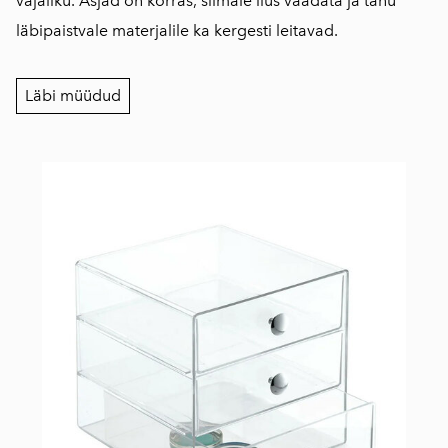
vajaliku. Asjad on korras, silmale ilus vaadata ja tänu
läbipaistvale materjalile ka kergesti leitavad.
Läbi müüdud