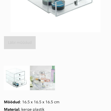
Läbi müüdud
Mõõdud
: 16.5 x 16.5 x 16.5 cm
Materjal:
kerge plastik