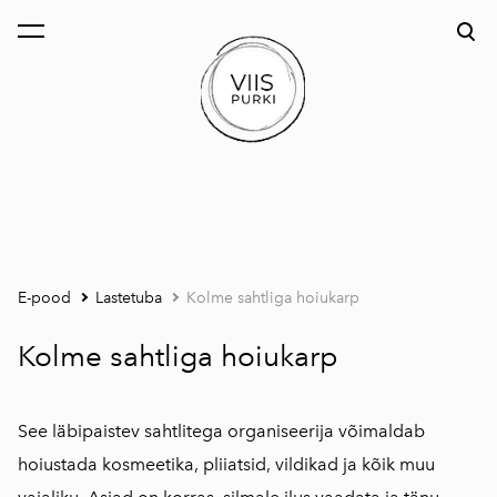
lisati ostukorvi.
Vaata ostukorvi
E-pood
Lastetuba
Kolme sahtliga hoiukarp
Kolme sahtliga hoiukarp
See läbipaistev sahtlitega organiseerija võimaldab
hoiustada kosmeetika, pliiatsid, vildikad ja kõik muu