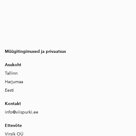
Müügitingimused ja privaatsus
Asukoht
Tallinn
Harjumaa
Eesti
Kontakt
info@viispurki.ee
Ettevõte
Virsik OÜ