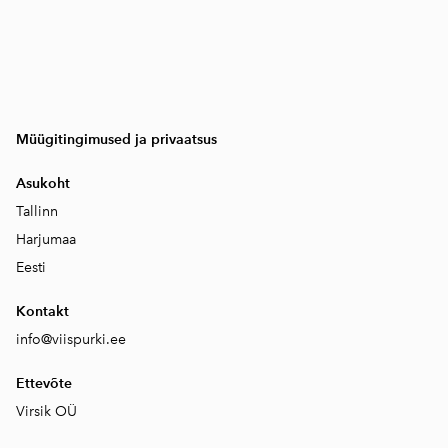
Müügitingimused ja privaatsus
Asukoht
Tallinn
Harjumaa
Eesti
Kontakt
info@viispurki.ee
Ettevõte
Virsik OÜ