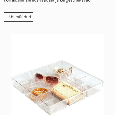
korras, silmale ilus vaadata ja kergesti leitavad.
Läbi müüdud