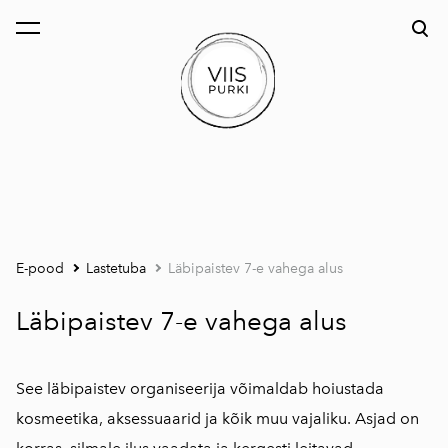
lisati ostukorvi.
Vaata ostukorvi
E-pood
Lastetuba
Läbipaistev 7-e vahega alus
Läbipaistev 7-e vahega alus
See läbipaistev organiseerija võimaldab hoiustada
kosmeetika, aksessuaarid ja kõik muu vajaliku. Asjad on