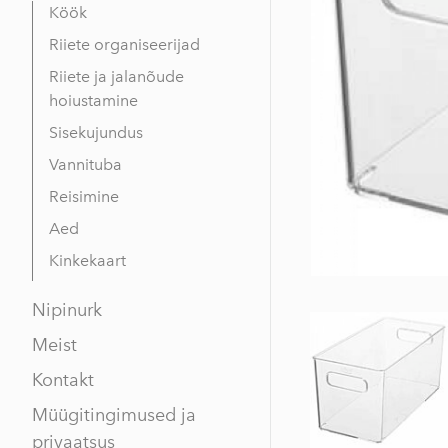
Köök
Riiete organiseerijad
Riiete ja jalanõude
hoiustamine
Sisekujundus
Vannituba
Reisimine
Aed
Kinkekaart
Nipinurk
Meist
Kontakt
Müügitingimused ja
privaatsus