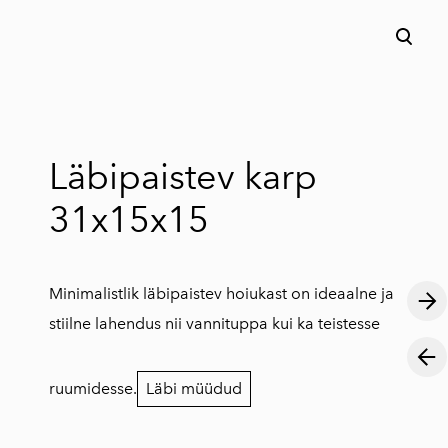
lisati ostukorvi.
Vaata ostukorvi
Läbipaistev karp
31x15x15
Minimalistlik läbipaistev hoiukast on ideaalne ja
stiilne lahendus nii vannituppa kui ka teistesse
ruumidesse.
Läbi müüdud