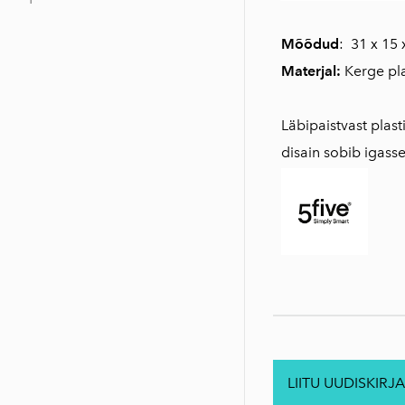
Mõõdud
: 31 x 15
Materjal:
Kerge pla
Läbipaistvast plast
disain sobib igasse 
LIITU UUDISKIRJA