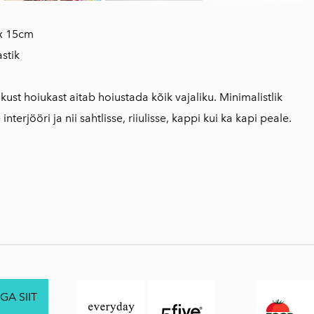
 x 15cm
stik
ikust hoiukast aitab hoiustada kõik vajaliku. Minimalistlik
interjööri ja nii sahtlisse, riiulisse, kappi kui ka kapi peale.
GA SIIT
.