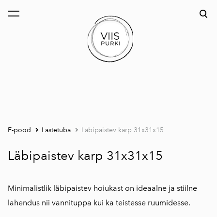
lisati ostukorvi.
Vaata ostukorvi
E-pood
Lastetuba
Läbipaistev karp 31x31x15
Läbipaistev karp 31x31x15
Minimalistlik läbipaistev hoiukast on ideaalne ja stiilne
lahendus nii vannituppa kui ka teistesse ruumidesse.