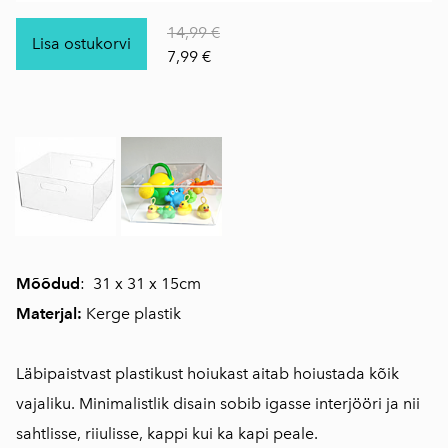
14,99 €
Lisa ostukorvi
7,99 €
Mõõdud
: 31 x 31 x 15cm
Materjal:
Kerge plastik
Läbipaistvast plastikust hoiukast aitab hoiustada kõik
vajaliku. Minimalistlik disain sobib igasse interjööri ja nii
sahtlisse, riiulisse, kappi kui ka kapi peale.