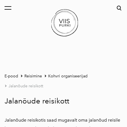
lisati ostukorvi.
Vaata ostukorvi
E-pood
Reisimine
Kohvri organiseerijad
Jalanõude reisikott
Jalanõude reisikott
Jalanõude reisikotis saad mugavalt oma jalanõud reisile