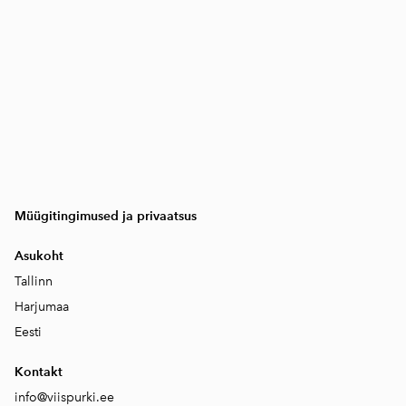
Müügitingimused ja privaatsus
Asukoht
Tallinn
Harjumaa
Eesti
Kontakt
info@viispurki.ee