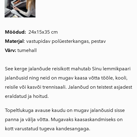
Mõõdud:
24x15x35 cm
Materjal
: vastupidav polüesterkangas, pestav
Värv:
tumehall
See kerge jalanõude reisikott mahutab Sinu lemmikpaari
jalanõusid ning neid on mugav kaasa võtta tööle, kooli,
reisile või kasvõi trennisaali. Jalanõud on teistest asjadest
eraldatud ja hoitud.
Topeltlukuga avause kaudu on mugav jalanõusid sisse
panna ja välja võtta. Mugavaks kaasaskandmiseks on
kott varustatud tugeva kandesangaga.