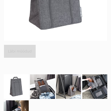
Läbi müüdud