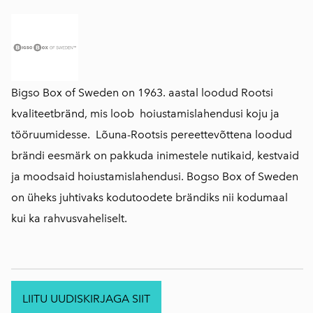
Bigso Box of Sweden on 1963. aastal loodud Rootsi
kvaliteetbränd, mis loob hoiustamislahendusi koju ja
tööruumidesse. Lõuna-Rootsis pereettevõttena loodud
brändi eesmärk on pakkuda inimestele nutikaid, kestvaid
ja moodsaid hoiustamislahendusi. Bogso Box of Sweden
on üheks juhtivaks kodutoodete brändiks nii kodumaal
kui ka rahvusvaheliselt.
LIITU UUDISKIRJAGA SIIT
.