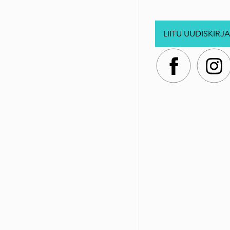
LIITU UUDISKIRJA