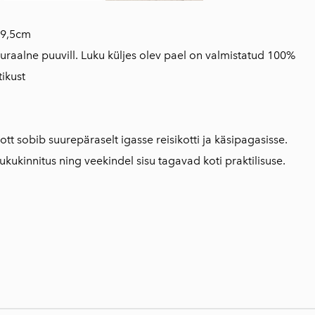
x 9,5cm
raalne puuvill. Luku küljes olev pael on valmistatud 100%
ikust
t sobib suurepäraselt igasse reisikotti ja käsipagasisse.
lukukinnitus ning veekindel sisu tagavad koti praktilisuse.