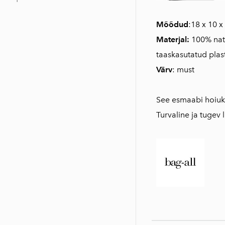
Mõõdud
:18 x 10 
Materjal:
100% natu
taaskasutatud plast
Värv
: must
See esmaabi hoiukot
Turvaline ja tugev 