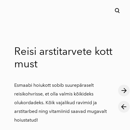
lisati ostukorvi.
Vaata ostukorvi
Reisi arstitarvete kott
must
Esmaabi hoiukott sobib suurepäraselt
reisikohvrisse, et olla valmis kõikideks
olukordadeks. Kõik vajalikud ravimid ja
arstitarbed ning vitamiinid saavad mugavalt
hoiustatud!