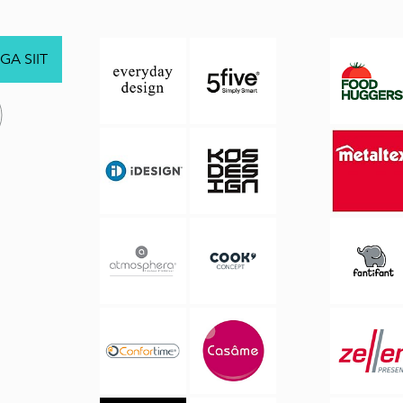
GA SIIT
.