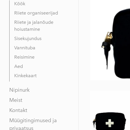
Köök
Riiete organiseerijad
Riiete ja jalanõude
hoiustamine
Sisekujundus
Vannituba
Reisimine
Aed
Kinkekaart
Nipinurk
Meist
Kontakt
Müügitingimused ja
privaatsus