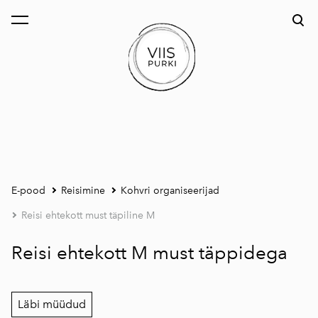
lisati ostukorvi.
Vaata ostukorvi
E-pood
Reisimine
Kohvri organiseerijad
Reisi ehtekott must täpiline M
Reisi ehtekott M must täppidega
Läbi müüdud