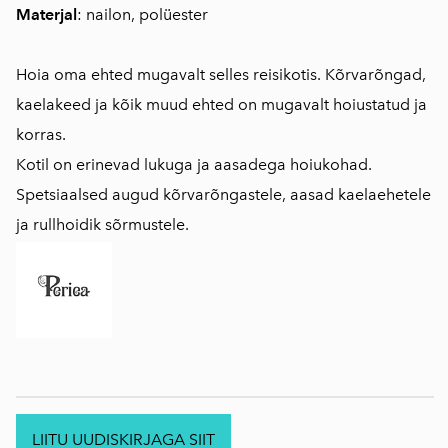
Materjal
: nailon, polüester
Hoia oma ehted mugavalt selles reisikotis. Kõrvarõngad,
kaelakeed ja kõik muud ehted on mugavalt hoiustatud ja
korras.
Kotil on erinevad lukuga ja aasadega hoiukohad.
Spetsiaalsed augud kõrvarõngastele, aasad kaelaehetele
ja rullhoidik sõrmustele.
LIITU UUDISKIRJAGA SIIT
.