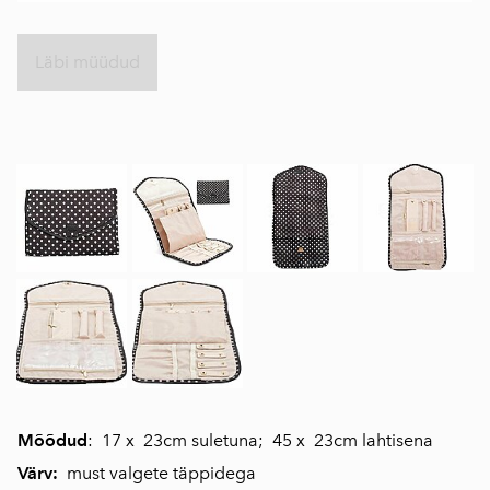
Läbi müüdud
Mõõdud
: 17 x 23cm suletuna; 45 x 23cm lahtisena
Värv:
must valgete täppidega