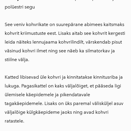
polüestri segu
See veniv kohvrikate on suurepärane abimees kaitsmaks
kohvrit kriimustuste eest. Lisaks aitab see kohvrit kergesti
leida näiteks lennujaama kohvrilindilt, värskendab pisut
väsinud kohvri ilmet ning see näeb ka silmatorkav ja
stiilne välja.
Katted libisevad üle kohvri ja kinnitatakse kinnitusriba ja
lukuga. Pagasikattel on kaks väljalõiget, et pääseda ligi
ülemisele käepidemele ja pikendatavale
tagakäepidemele. Lisaks on üks paremal välisküljel asuv
väljalõige külgkäepideme jaoks ning avad kohvri
ratastele.