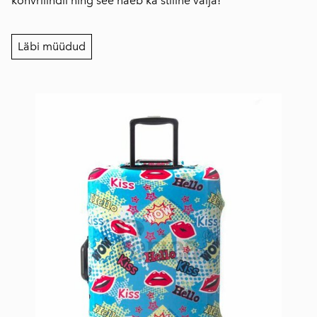
kohvrilindil ning see näeb ka stiilne välja!
Läbi müüdud