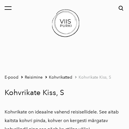
lisati ostukorvi.
Vaata ostukorvi
E-pood
Reisimine
Kohvrikatted
Kohvrikate Kiss, S
Kohvrikate Kiss, S
Kohvrikate on ideaalne vahend reisisellidele. See aitab
kaitsta kohvri pinda, kohver on kergesti märgatav