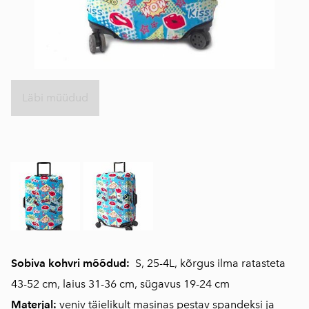
Läbi müüdud
Sobiva kohvri mõõdud:
S, 25-4L, kõrgus ilma ratasteta
43-52 cm, laius 31-36 cm, sügavus 19-24 cm
Materjal:
veniv täielikult masinas pestav spandeksi ja