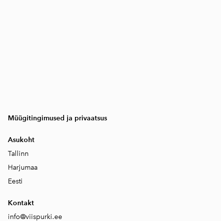
Müügitingimused ja privaatsus
Asukoht
Tallinn
Harjumaa
Eesti
Kontakt
info@viispurki.ee