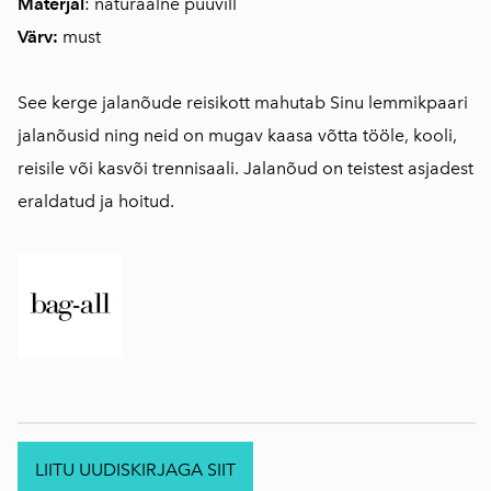
Materjal
: naturaalne puuvill
Värv:
must
See kerge jalanõude reisikott mahutab Sinu lemmikpaari
jalanõusid ning neid on mugav kaasa võtta tööle, kooli,
reisile või kasvõi trennisaali. Jalanõud on teistest asjadest
eraldatud ja hoitud.
LIITU UUDISKIRJAGA SIIT
.