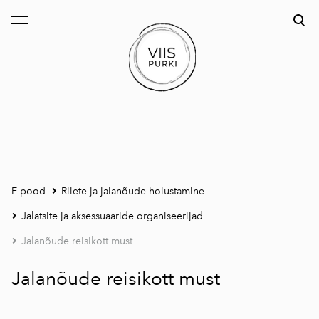
lisati ostukorvi.
Vaata ostukorvi
E-pood
Riiete ja jalanõude hoiustamine
Jalatsite ja aksessuaaride organiseerijad
Jalanõude reisikott must
Jalanõude reisikott must