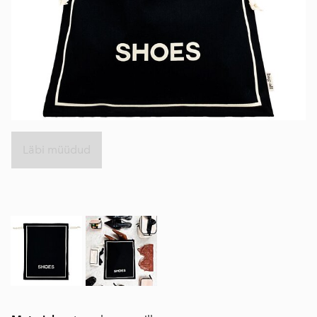
Läbi müüdud