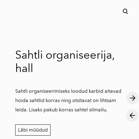
lisati ostukorvi.
Vaata ostukorvi
Sahtli organiseerija,
hall
Sahtli organiseerimiseks loodud karbid aitavad
hoida sahtlid korras ning otsitavat on lihtsam
leida. Lisaks pakub korras sahtel silmailu.
Läbi müüdud