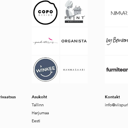
ivaatsus
Asukoht
Kontakt
Tallinn
info@viispur
Harjumaa
Eesti