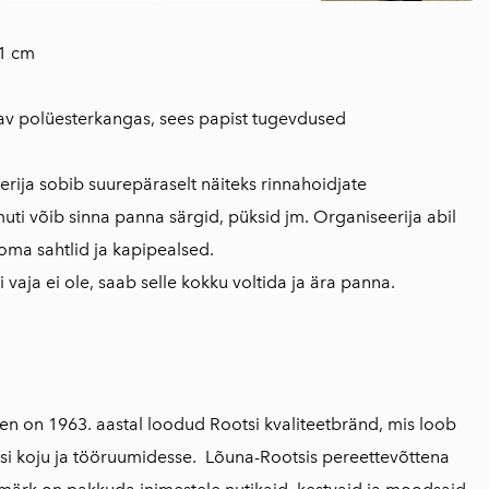
1 cm
av polüesterkangas, sees papist tugevdused
erija sobib suurepäraselt näiteks rinnahoidjate
uti võib sinna panna särgid, püksid jm. Organiseerija abil
ma sahtlid ja kapipealsed.
 vaja ei ole, saab selle kokku voltida ja ära panna.
n on 1963. aastal loodud Rootsi kvaliteetbränd, mis loob
si koju ja tööruumidesse. Lõuna-Rootsis pereettevõttena