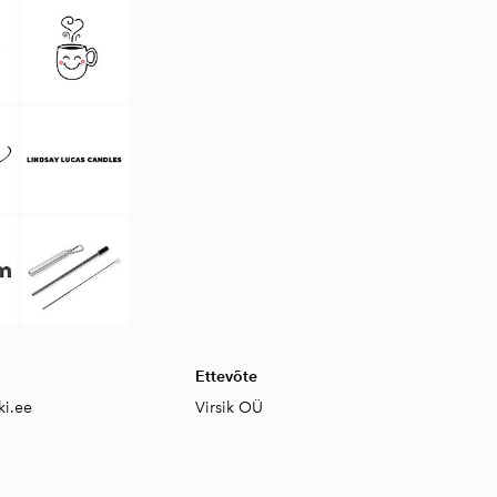
Ettevõte
ki.ee
Virsik OÜ