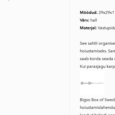
Mõõdud:
29x29x1
Värv:
hall
Materjal:
Vastupid
See sahtli organise
hoiustamiseks. Sam
saab korda seada o
Kui parasjagu karpi
Bigso Box of Swede
hoiustamislahendu