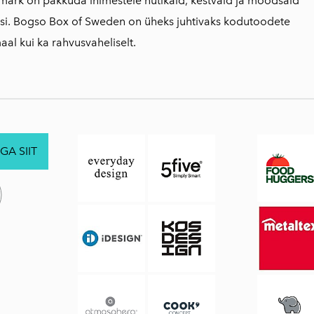
märk on pakkuda inimestele nutikaid, kestvaid ja moodsaid
si. Bogso Box of Sweden on üheks juhtivaks kodutoodete
aal kui ka rahvusvaheliselt.
GA SIIT
.