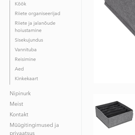
Köök
Riiete organiseerijad
Riiete ja jalanõude
hoiustamine
Sisekujundus
Vannituba
Reisimine
Aed
Kinkekaart
Nipinurk
Meist
Kontakt
Müügitingimused ja
privaatsus