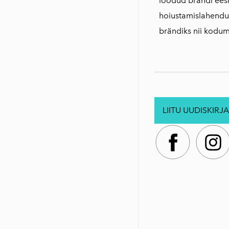
loodud brändi ees
hoiustamislahendu
brändiks nii kodum
LIITU UUDISKIRJA