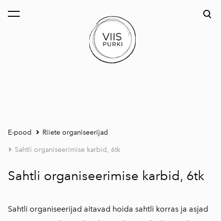
lisati ostukorvi.
Vaata ostukorvi
E-pood
Riiete organiseerijad
Sahtli organiseerimise karbid, 6tk
Sahtli organiseerimise karbid, 6tk
Sahtli organiseerijad aitavad hoida sahtli korras ja asjad