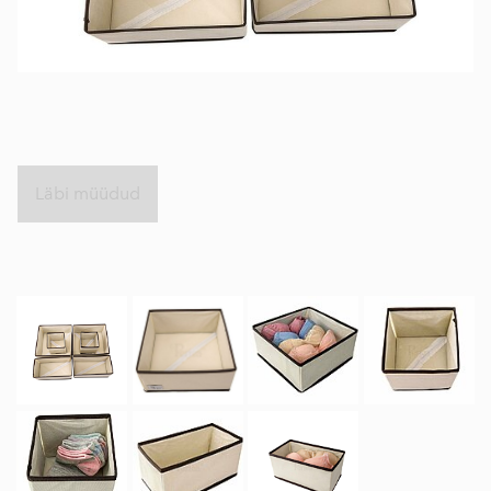
Läbi müüdud