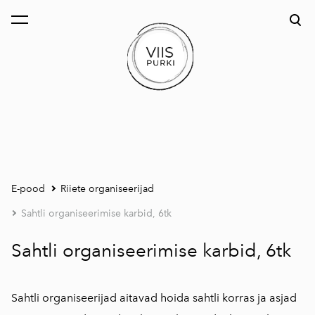
lisati ostukorvi.
Vaata ostukorvi
E-pood
Riiete organiseerijad
Sahtli organiseerimise karbid, 6tk
Sahtli organiseerimise karbid, 6tk
Sahtli organiseerijad aitavad hoida sahtli korras ja asjad