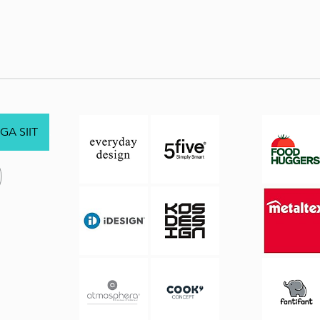
GA SIIT
.