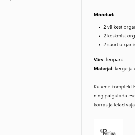
Mõõdud:
2 väikest orga
2 keskmist org
2 suurt organi
Värv
: leopard
Materjal
: kerge ja
Kuuene komplekt Per
ning paigutada ese
korras ja leiad vajal