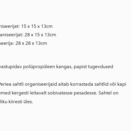
niseerijat: 15 x 15 x 13cm
aniseerijat: 28 x 15 x 13cm
seerija: 28 x 28 x 13cm
 vastupidav polüpropüleen kangas, papist tugevdused
iea sahtli organiseerijaid aitab korrastada sahtlid või kapi
med kergesti leitavalt sobivatesse pesadesse. Sahtel on
iku kiiresti üles.