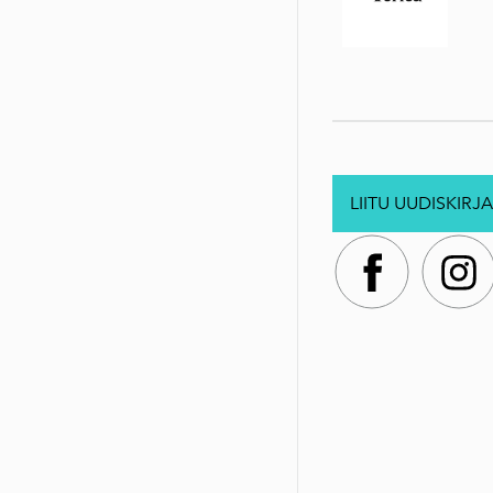
LIITU UUDISKIRJA