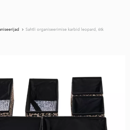
aniseerijad
Sahtli organiseerimise karbid leopard, 6tk