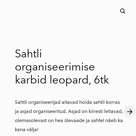
lisati ostukorvi.
Vaata ostukorvi
Sahtli
organiseerimise
karbid leopard, 6tk
Sahtli organiseerijad aitavad hoida sahtli korras
ja asjad organiseeritud. Asjad on kiiresti leitavad,
olemasolevast on hea ülevaade ja sahtel näeb ka
kena välja!