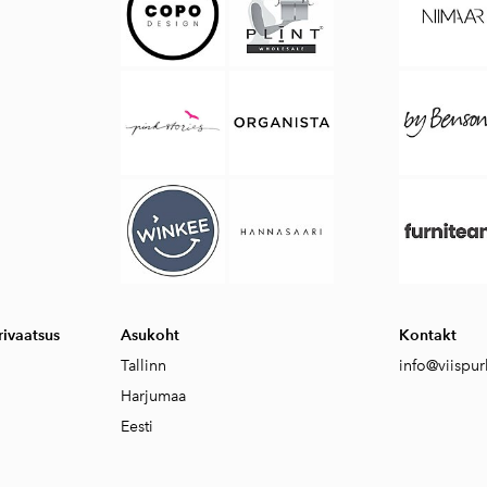
ivaatsus
Asukoht
Kontakt
Tallinn
info@viispur
Harjumaa
Eesti