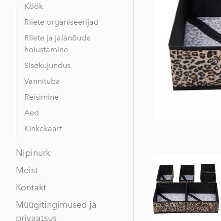
Köök
Riiete organiseerijad
Riiete ja jalanõude
hoiustamine
Sisekujundus
Vannituba
Reisimine
Aed
Kinkekaart
Nipinurk
Meist
Kontakt
Müügitingimused ja
privaatsus