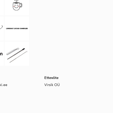
Ettevõte
ki.ee
Virsik OÜ