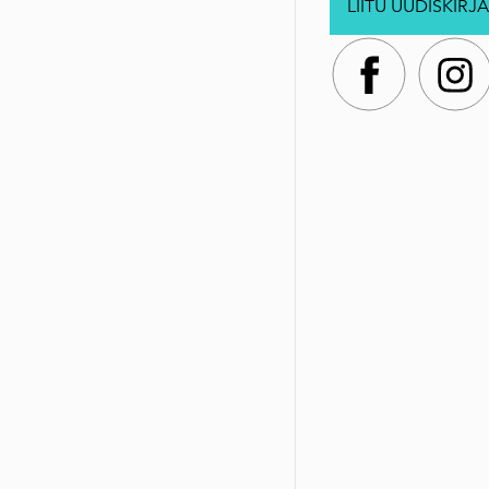
LIITU UUDISKIRJA