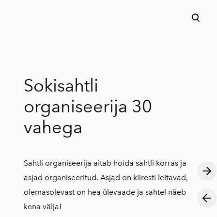
lisati ostukorvi.
Vaata ostukorvi
Sokisahtli
organiseerija 30
vahega
Sahtli organiseerija aitab hoida sahtli korras ja
asjad organiseeritud. Asjad on kiiresti leitavad,
olemasolevast on hea ülevaade ja sahtel näeb
kena välja!