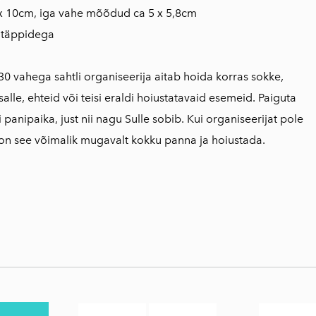
 x 10cm, iga vahe mõõdud ca 5 x 5,8cm
 täppidega
0 vahega sahtli organiseerija aitab hoida korras sokke,
 salle, ehteid või teisi eraldi hoiustatavaid esemeid. Paiguta
või panipaika, just nii nagu Sulle sobib. Kui organiseerijat pole
s on see võimalik mugavalt kokku panna ja hoiustada.