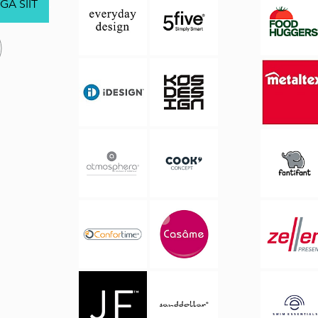
GA SIIT
.