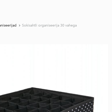
aniseerijad
Sokisahtli organiseerija 30 vahega