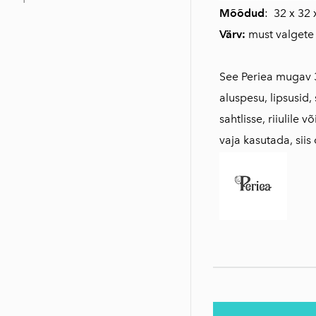
Mõõdud
: 32 x 32
Värv:
must valgete
See Periea mugav 3
aluspesu, lipsusid,
sahtlisse, riiulile 
vaja kasutada, sii