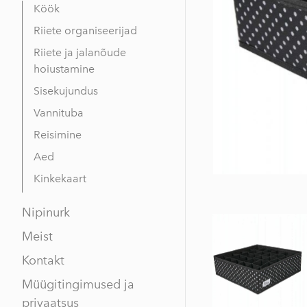
Köök
Riiete organiseerijad
Riiete ja jalanõude
hoiustamine
Sisekujundus
Vannituba
Reisimine
Aed
Kinkekaart
Nipinurk
Meist
Kontakt
Müügitingimused ja
privaatsus