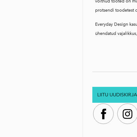
võitnud tooted on mul
protsendi toodetest 
Everyday Design kasu
ühendatud vajalikkus,
LIITU UUDISKIRJA