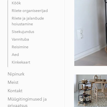
Köök
Riiete organiseerijad
Riiete ja jalanõude
hoiustamine
Sisekujundus
Vannituba
Reisimine
Aed
Kinkekaart
Nipinurk
Meist
Kontakt
Müügitingimused ja
privaatsus