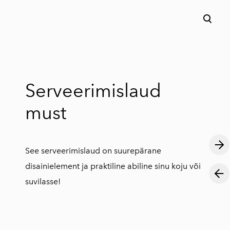
lisati ostukorvi.
Vaata ostukorvi
Serveerimislaud
must
See serveerimislaud on suurepärane
disainielement ja praktiline abiline sinu koju või
suvilasse!