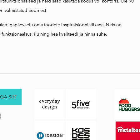
tifunktsionaalsed ja neid saab kasutada kodus või kontoris. Üle 90
on valmistatud Soomes!
tab igapäevaelu oma toodete inspiratsiooniallikana. Neis on
 funktsionaalsus, ilu ning hea kvaliteedi ja hinna suhe.
GA SIIT
.