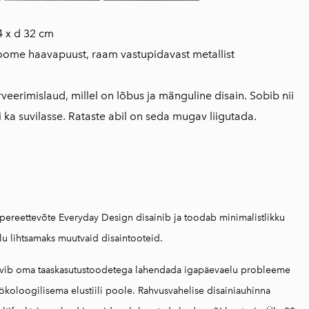
4 x d 32 cm
ome haavapuust, raam vastupidavast metallist
serveerimislaud, millel on lõbus ja mänguline disain. Sobib nii
i ka suvilasse. Rataste abil on seda mugav liigutada.
 pereettevõte Everyday Design disainib ja toodab minimalistlikku
lu lihtsamaks muutvaid disaintooteid.
vib oma taaskasutustoodetega lahendada igapäevaelu probleeme
 ökoloogilisema elustiili poole. Rahvusvahelise disainiauhinna