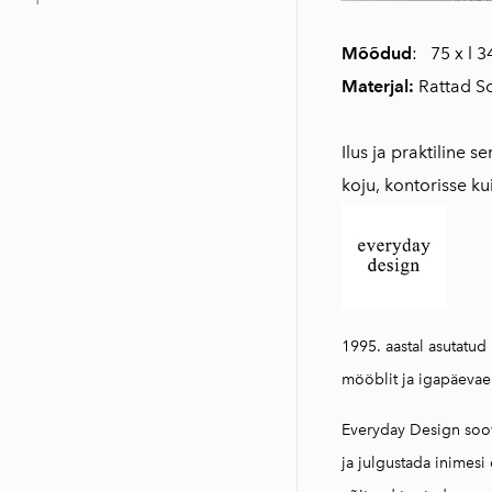
Mõõdud
: 75 x l 3
Materjal:
Rattad So
Ilus ja praktiline 
koju, kontorisse ku
1995. aastal asutatud
mööblit ja igapäevae
Everyday Design soo
ja julgustada inimesi