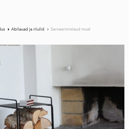
dus
Abilauad ja riiulid
Serveerimislaud must