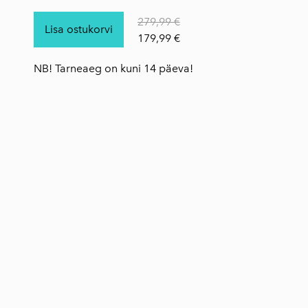
279,99 €
Lisa ostukorvi
179,99 €
NB! Tarneaeg on kuni 14 päeva!