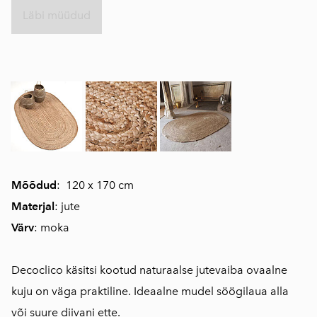
Läbi müüdud
Mõõdud
: 120 x 170 cm
Materjal
: jute
Värv
: moka
Decoclico käsitsi kootud naturaalse jutevaiba ovaalne
kuju on väga praktiline. Ideaalne mudel söögilaua alla
või suure diivani ette.