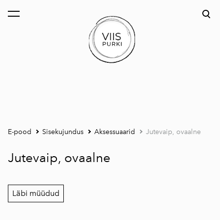
lisati ostukorvi.
Vaata ostukorvi
E-pood
Sisekujundus
Aksessuaarid
Jutevaip, ovaalne
Jutevaip, ovaalne
Läbi müüdud