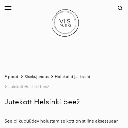
lisati ostukorvi.
Vaata ostukorvi
E-pood
Sisekujundus
Hoiukotid ja -kastid
Jutekott Helsinki beež
Jutekott Helsinki beež
See pilkupüüdev hoiustamise kott on stiilne aksessuaar