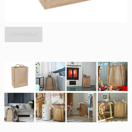
Läbi müüdud