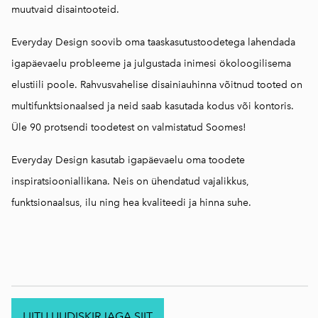
muutvaid disaintooteid.
Everyday Design soovib oma taaskasutustoodetega lahendada
igapäevaelu probleeme ja julgustada inimesi ökoloogilisema
elustiili poole. Rahvusvahelise disainiauhinna võitnud tooted on
multifunktsionaalsed ja neid saab kasutada kodus või kontoris.
Üle 90 protsendi toodetest on valmistatud Soomes!
Everyday Design kasutab igapäevaelu oma toodete
inspiratsiooniallikana. Neis on ühendatud vajalikkus,
funktsionaalsus, ilu ning hea kvaliteedi ja hinna suhe.
LIITU UUDISKIRJAGA SIIT
.