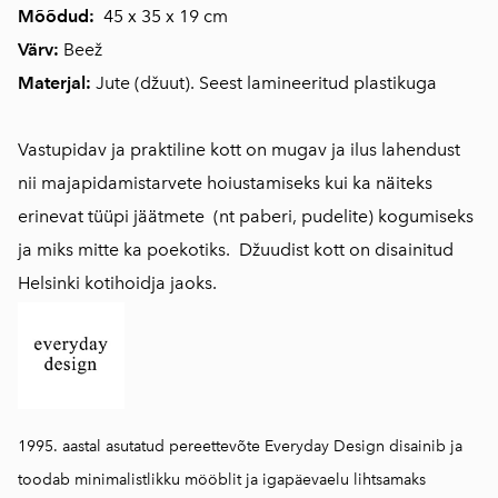
Mõõdud:
45 x 35 x 19 cm
Värv:
Beež
Materjal:
Jute (džuut). Seest lamineeritud plastikuga
Vastupidav ja praktiline kott on mugav ja ilus lahendust
nii majapidamistarvete hoiustamiseks kui ka näiteks
erinevat tüüpi jäätmete (nt paberi, pudelite) kogumiseks
ja miks mitte ka poekotiks. Džuudist kott on disainitud
Helsinki kotihoidja jaoks.
1995. aastal asutatud pereettevõte Everyday Design disainib ja
toodab minimalistlikku mööblit ja igapäevaelu lihtsamaks