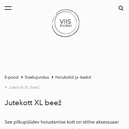
lisati ostukorvi.
Vaata ostukorvi
E-pood
Sisekujundus
Hoiukotid ja -kastid
Jutekott XL beež
Jutekott XL beež
See pilkupüüdev hoiustamise kott on stiilne aksessuaar