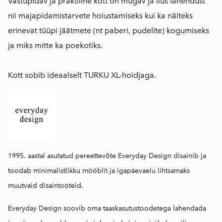
Vastupidav ja praktiline kott on mugav ja ilus lahendust
nii majapidamistarvete hoiustamiseks kui ka näiteks
erinevat tüüpi jäätmete (nt paberi, pudelite) kogumiseks
ja miks mitte ka poekotiks.
Kott sobib ideaalselt TURKU XL-hoidjaga.
1995. aastal asutatud pereettevõte Everyday Design disainib ja
toodab minimalistlikku mööblit ja igapäevaelu lihtsamaks
muutvaid disaintooteid.
Everyday Design soovib oma taaskasutustoodetega lahendada