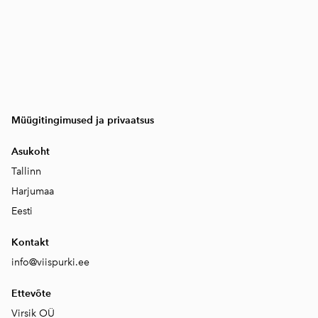
Müügitingimused ja privaatsus
Asukoht
Tallinn
Harjumaa
Eesti
Kontakt
info@viispurki.ee
Ettevõte
Virsik OÜ