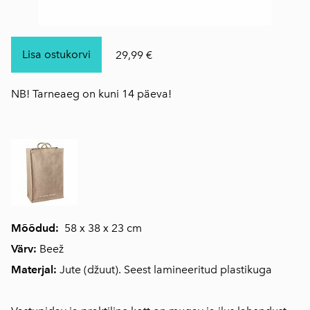
Lisa ostukorvi
29,99 €
NB! Tarneaeg on kuni 14 päeva!
Mõõdud:
58 x 38 x 23 cm
Värv:
Beež
Materjal:
Jute (džuut). Seest lamineeritud plastikuga