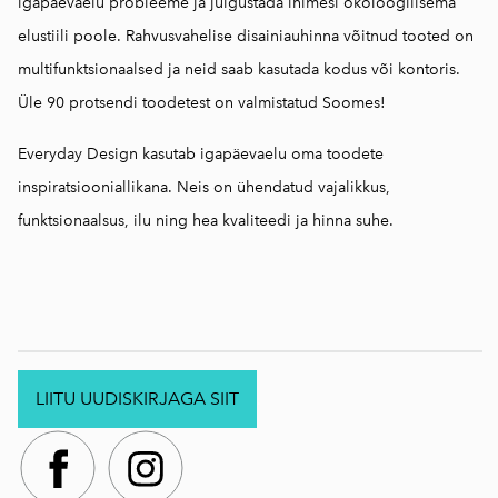
igapäevaelu probleeme ja julgustada inimesi ökoloogilisema
elustiili poole. Rahvusvahelise disainiauhinna võitnud tooted on
multifunktsionaalsed ja neid saab kasutada kodus või kontoris.
Üle 90 protsendi toodetest on valmistatud Soomes!
Everyday Design kasutab igapäevaelu oma toodete
inspiratsiooniallikana. Neis on ühendatud vajalikkus,
funktsionaalsus, ilu ning hea kvaliteedi ja hinna suhe.
LIITU UUDISKIRJAGA SIIT
.