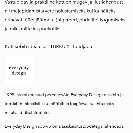
Vastupidav ja praktiline kott on mugav ja ilus lahendust
nii majapidamistarvete hoiustamiseks kui ka näiteks
erinevat tüüpi jäätmete (nt paberi, pudelite) kogumiseks
ja miks mitte ka poekotiks.
Kott sobib ideaalselt TURKU XL-hoidjaga.
1995. aastal asutatud pereettevõte Everyday Design disainib ja
toodab minimalistlikku mööblit ja igapäevaelu lihtsamaks
muutvaid disaintooteid.
Everyday Design soovib oma taaskasutustoodetega lahendada