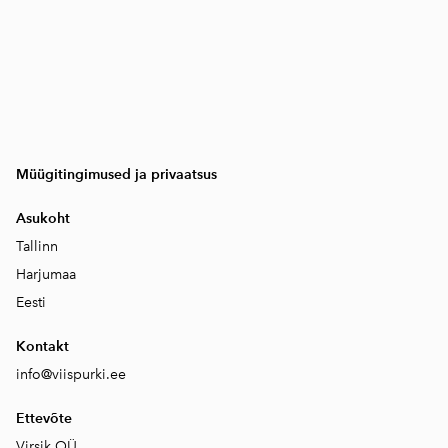
Müügitingimused ja privaatsus
Asukoht
Tallinn
Harjumaa
Eesti
Kontakt
info@viispurki.ee
Ettevõte
Virsik OÜ