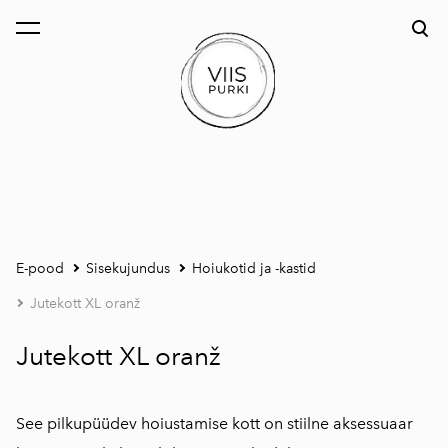
lisati ostukorvi.
Vaata ostukorvi
E-pood
Sisekujundus
Hoiukotid ja -kastid
Jutekott XL oranž
Jutekott XL oranž
See pilkupüüdev hoiustamise kott on stiilne aksessuaar