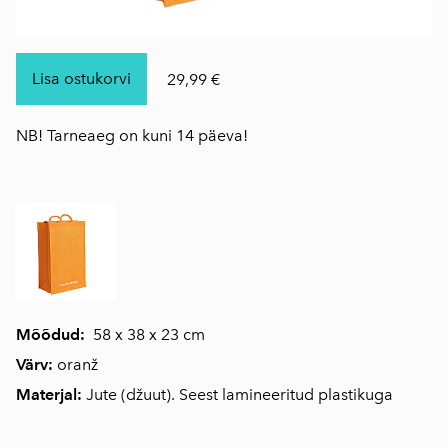
Lisa ostukorvi
29,99 €
NB! Tarneaeg on kuni 14 päeva!
Mõõdud:
58 x 38 x 23 cm
Värv:
oranž
Materjal:
Jute (džuut). Seest lamineeritud plastikuga