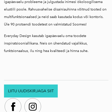
igapäevaelu probleeme ja julgustada inimesi ökoloogilisema
elustiili poole. Rahvusvahelise disainiauhinna võitnud tooted on
multifunktsionaalsed ja neid saab kasutada kodus või kontoris.
Üle 90 protsendi toodetest on valmistatud Soomes!
Everyday Design kasutab igapäevaelu oma toodete
inspiratsiooniallikana. Neis on ühendatud vajalikkus,
funktsionaalsus, ilu ning hea kvaliteedi ja hinna suhe.
LIITU UUDISKIRJAGA SIIT
.