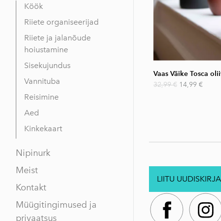
Köök
Riiete organiseerijad
Riiete ja jalanõude
hoiustamine
Sisekujundus
Vaas Väike Tosca olii
Vannituba
32,99 €
14,99 €
Reisimine
Aed
Kinkekaart
Nipinurk
Meist
LIITU UUDISKIRJA
Kontakt
Müügitingimused ja
privaatsus