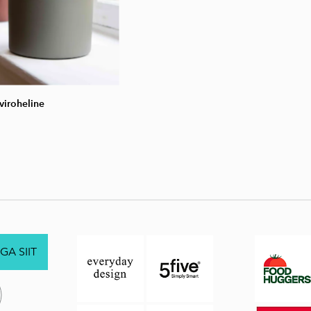
viroheline
GA SIIT
.