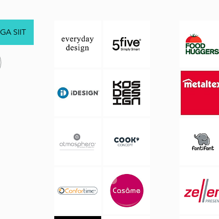
GA SIIT
.