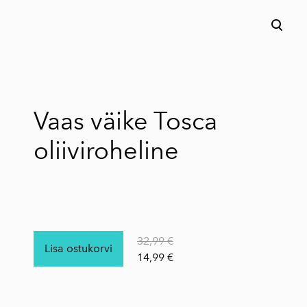
lisati ostukorvi.
Vaata ostukorvi
Vaas väike Tosca
oliiviroheline
32,99 €
Lisa ostukorvi
14,99 €