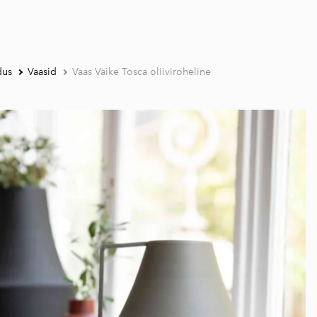
dus
Vaasid
Vaas Väike Tosca oliiviroheline