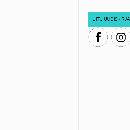
LIITU UUDISKIRJA