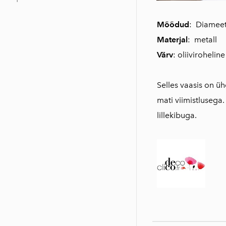
Mõõdud
: Diameet
Materjal
: metall
Värv
: oliiviroheline
Selles vaasis on 
mati viimistlusega.
lillekibuga.