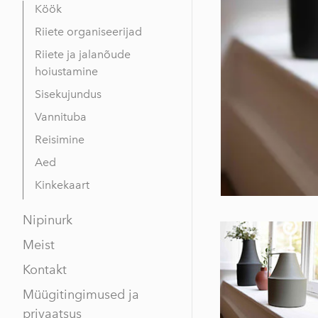
Köök
Riiete organiseerijad
Riiete ja jalanõude
hoiustamine
Sisekujundus
Vannituba
Reisimine
Aed
Kinkekaart
Nipinurk
Meist
Kontakt
Müügitingimused ja
privaatsus