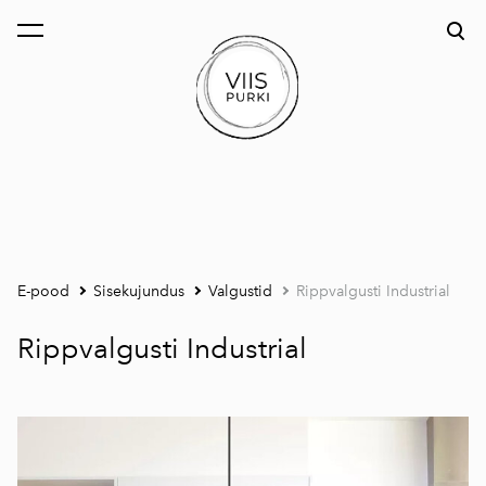
lisati ostukorvi.
Vaata ostukorvi
E-pood
Sisekujundus
Valgustid
Rippvalgusti Industrial
Rippvalgusti Industrial