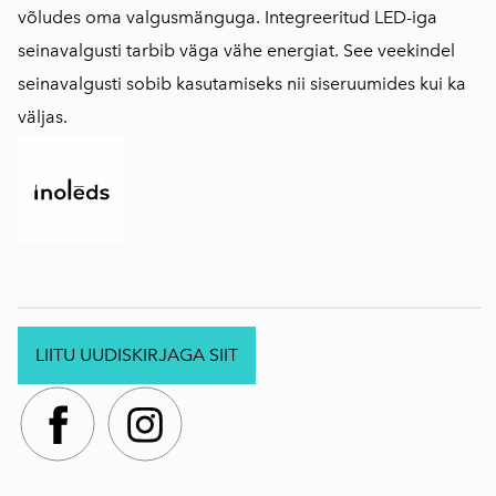
võludes oma valgusmänguga. Integreeritud LED-iga
seinavalgusti tarbib väga vähe energiat. See veekindel
seinavalgusti sobib kasutamiseks nii siseruumides kui ka
väljas.
LIITU UUDISKIRJAGA SIIT
.