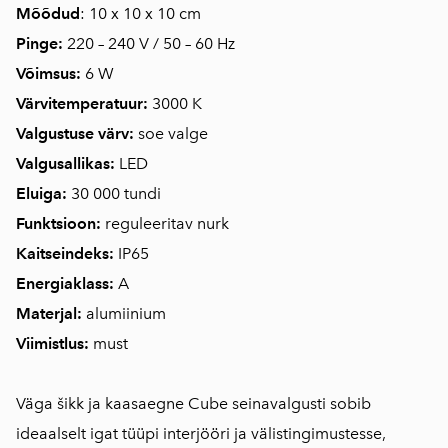
Mõõdud
: 10 x 10 x 10 cm
Pinge:
220 – 240 V / 50 – 60 Hz
Võimsus:
6 W
Värvitemperatuur:
3000 K
Valgustuse värv:
soe valge
Valgusallikas:
LED
Eluiga:
30 000 tundi
Funktsioon:
reguleeritav nurk
Kaitseindeks:
IP65
Energiaklass:
A
Materjal:
alumiinium
Viimistlus:
must
Väga šikk ja kaasaegne Cube seinavalgusti sobib
ideaalselt igat tüüpi interjööri ja välistingimustesse,