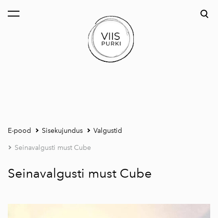
lisati ostukorvi.
Vaata ostukorvi
E-pood
Sisekujundus
Valgustid
Seinavalgusti must Cube
Seinavalgusti must Cube