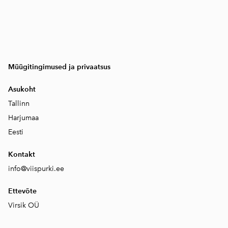
Müügitingimused ja privaatsus
Asukoht
Tallinn
Harjumaa
Eesti
Kontakt
info@viispurki.ee
Ettevõte
Virsik OÜ