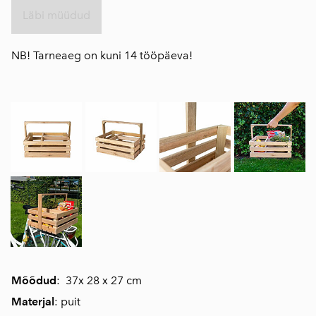
Läbi müüdud
NB! Tarneaeg on kuni 14 tööpäeva!
Mõõdud
: 37x 28 x 27 cm
Materjal
: puit