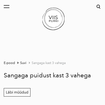
lisati ostukorvi.
Vaata ostukorvi
E-pood
Suvi
Sangaga kast 3 vahega
Sangaga puidust kast 3 vahega
Läbi müüdud