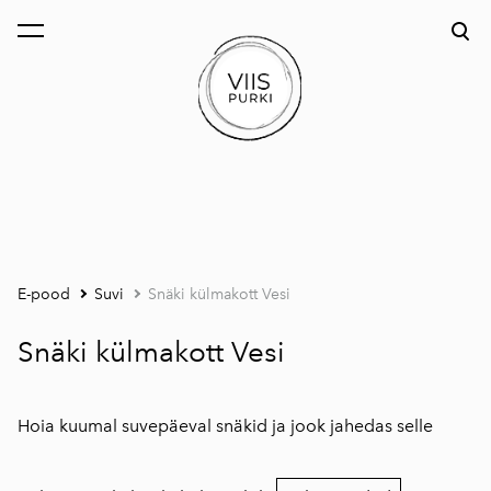
lisati ostukorvi.
Vaata ostukorvi
E-pood
Suvi
Snäki külmakott Vesi
Snäki külmakott Vesi
Hoia kuumal suvepäeval snäkid ja jook jahedas selle