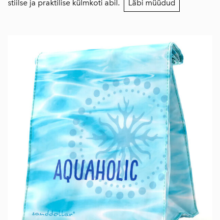
stiilse ja praktilise külmkoti abil.
Läbi müüdud