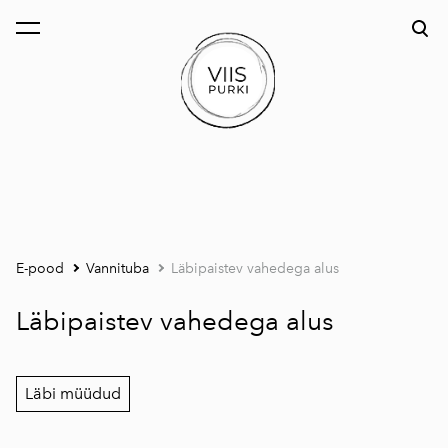
lisati ostukorvi.
Vaata ostukorvi
E-pood
Vannituba
Läbipaistev vahedega alus
Läbipaistev vahedega alus
Läbi müüdud