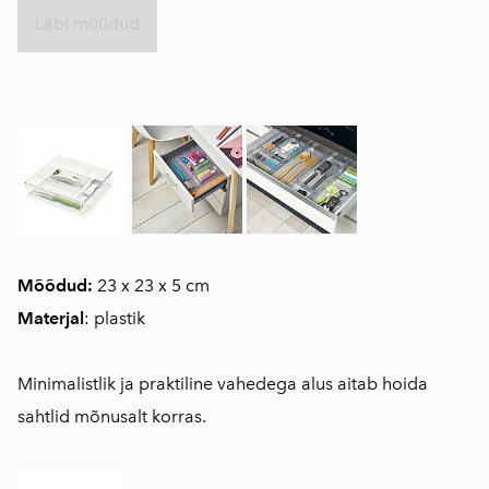
Läbi müüdud
Mõõdud:
23 x 23 x 5 cm
Materjal
: plastik
Minimalistlik ja praktiline vahedega alus aitab hoida
sahtlid mõnusalt korras.