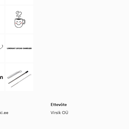
Ettevõte
ki.ee
Virsik OÜ