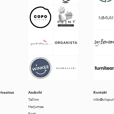
ivaatsus
Asukoht
Kontakt
Tallinn
info@viispur
Harjumaa
Eesti