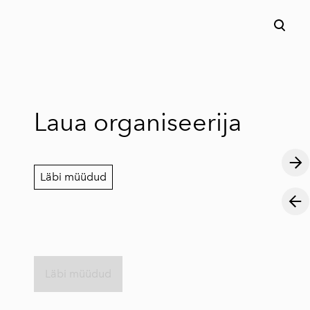
lisati ostukorvi.
Vaata ostukorvi
Laua organiseerija
Läbi müüdud
Läbi müüdud