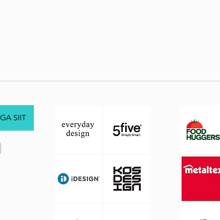
GA SIIT
.