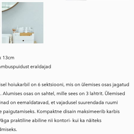
x 13cm
bambuspuidust eraldajad
isel hoiukarbil on 6 sektsiooni, mis on ülemises osas jagatud
Alumises osas on sahtel, mille sees on 3 lahtrit. Ülemised
nad on eemaldatavad, et vajadusel suurendada ruumi
 paigutamiseks. Kompaktne disain maksimeerib karbis
äga praktiline abiline nii kontori- kui ka näiteks
dmiseks.