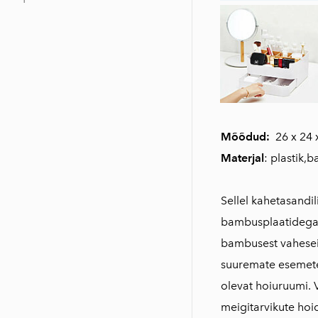
Mõõdud:
26 x 24 
Materjal
: plastik,
Sellel kahetasandil
bambusplaatidega. 
bambusest vahesei
suuremate esemete
olevat hoiuruumi. V
meigitarvikute hoi