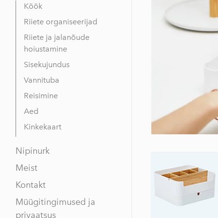
Köök
Riiete organiseerijad
Riiete ja jalanõude
hoiustamine
Sisekujundus
Vannituba
Reisimine
Aed
Kinkekaart
Nipinurk
Meist
Kontakt
Müügitingimused ja
privaatsus