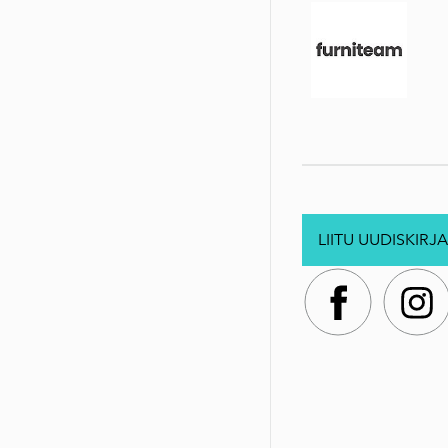
LIITU UUDISKIRJA