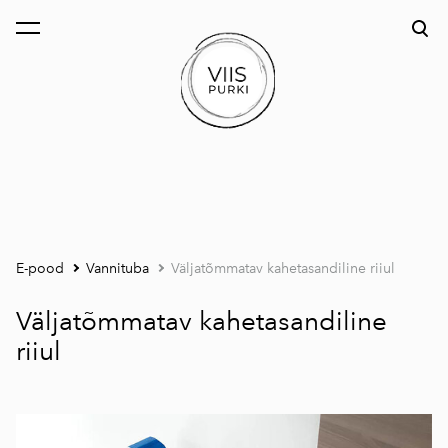
lisati ostukorvi.
Vaata ostukorvi
E-pood
Vannituba
Väljatõmmatav kahetasandiline riiul
Väljatõmmatav kahetasandiline
riiul