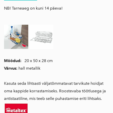
NB! Tarneaeg on kuni 14 päeva!
Mõõdud:
20 x 50 x 28 cm
Värvus:
hall metallik
Kasuta seda lihtsasti väljatõmmatavat tarvikute hoidjat
oma kappide korrastamiseks. Roostevaba töötlusega ja
antistaatiline, mis teeb selle puhastamise eriti lihtsaks.