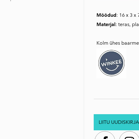
Mõõdud
: 16 x 3 x
Materjal
: teras, pla
Kolm ühes baarmeni
LIITU UUDISKIRJA