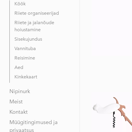
Köök
Riiete organiseerijad
Riiete ja jalanõude
hoiustamine
Sisekujundus
Vannituba
Reisimine
Aed
Kinkekaart
Nipinurk
Meist
Kontakt
Müügitingimused ja
privaatsus