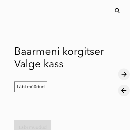
lisati ostukorvi.
Vaata ostukorvi
Baarmeni korgitser
Valge kass
Läbi müüdud
Läbi müüdud