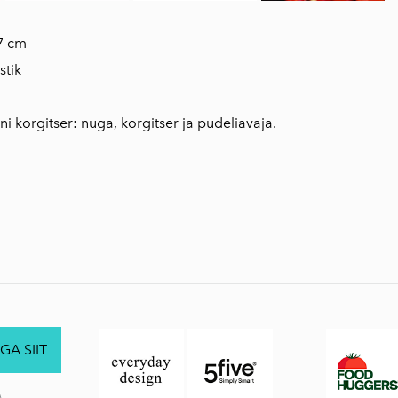
 7 cm
stik
 korgitser: nuga, korgitser ja pudeliavaja.
GA SIIT
.