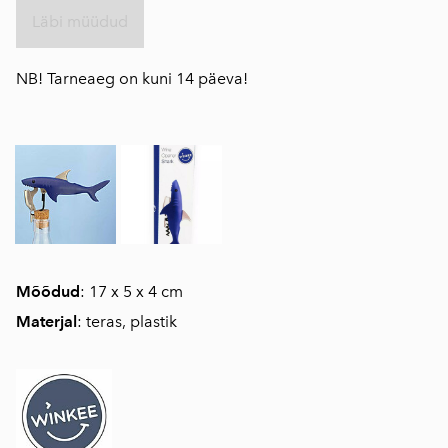
Läbi müüdud
NB! Tarneaeg on kuni 14 päeva!
Mõõdud
: 17 x 5 x 4 cm
Materjal
: teras, plastik