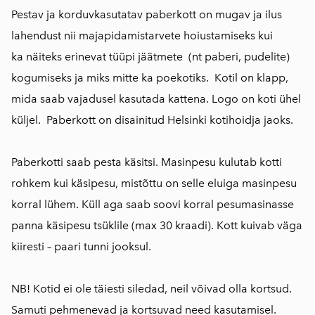
Pestav ja korduvkasutatav paberkott on mugav ja ilus
lahendust nii majapidamistarvete hoiustamiseks kui
ka näiteks erinevat tüüpi jäätmete (nt paberi, pudelite)
kogumiseks ja miks mitte ka poekotiks. Kotil on klapp,
mida saab vajadusel kasutada kattena. Logo on koti ühel
küljel. Paberkott on disainitud Helsinki kotihoidja jaoks.
Paberkotti saab pesta käsitsi. Masinpesu kulutab kotti
rohkem kui käsipesu, mistõttu on selle eluiga masinpesu
korral lühem. Küll aga saab soovi korral pesumasinasse
panna käsipesu tsüklile (max 30 kraadi). Kott kuivab väga
kiiresti – paari tunni jooksul.
NB! Kotid ei ole täiesti siledad, neil võivad olla kortsud.
Samuti pehmenevad ja kortsuvad need kasutamisel.