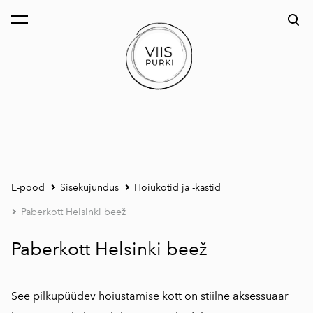
lisati ostukorvi.
Vaata ostukorvi
E-pood
Sisekujundus
Hoiukotid ja -kastid
Paberkott Helsinki beež
Paberkott Helsinki beež
See pilkupüüdev hoiustamise kott on stiilne aksessuaar