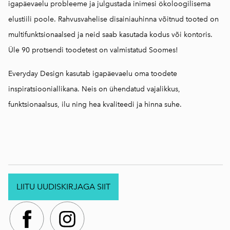
igapäevaelu probleeme ja julgustada inimesi ökoloogilisema
elustiili poole. Rahvusvahelise disainiauhinna võitnud tooted on
multifunktsionaalsed ja neid saab kasutada kodus või kontoris.
Üle 90 protsendi toodetest on valmistatud Soomes!
Everyday Design kasutab igapäevaelu oma toodete
inspiratsiooniallikana. Neis on ühendatud vajalikkus,
funktsionaalsus, ilu ning hea kvaliteedi ja hinna suhe.
LIITU UUDISKIRJAGA SIIT
.