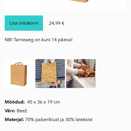
Lisa ostukorvi
24,99 €
NB! Tarneaeg on kuni 14 päeva!
Mõõdud:
45 x 36 x 19 cm
Värv:
Beež
Materjal:
70% paberikiust ja 30% lateksist