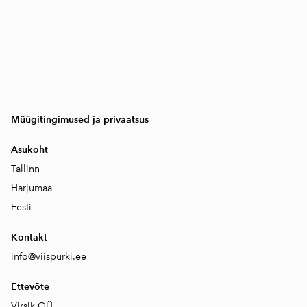
Müügitingimused ja privaatsus
Asukoht
Tallinn
Harjumaa
Eesti
Kontakt
info@viispurki.ee
Ettevõte
Virsik OÜ