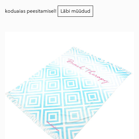
koduaias peesitamisel!
Läbi müüdud