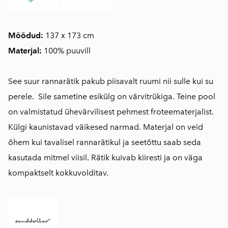
Mõõdud:
137 x 173 cm
Materjal:
100% puuvill
See suur rannarätik pakub piisavalt ruumi nii sulle kui su
perele. Sile sametine esikülg on värvitrükiga. Teine pool
on valmistatud ühevärvilisest pehmest froteematerjalist.
Külgi kaunistavad väikesed narmad. Materjal on veid
õhem kui tavalisel rannarätikul ja seetõttu saab seda
kasutada mitmel viisil. Rätik kuivab kiiresti ja on väga
kompaktselt kokkuvolditav.