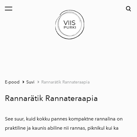
lisati ostukorvi.
Vaata ostukorvi
E-pood
Suvi
Rannarätik Rannateraapia
Rannarätik Rannateraapia
See suur, kuid kokku pannes kompaktne rannalina on
praktiline ja kaunis abiline nii rannas, piknikul kui ka