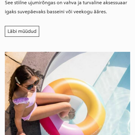
See stiilne ujumirõngas on vahva ja turvaline aksessuaar
igaks suvepäevaks basseini või veekogu ääres.
Läbi müüdud