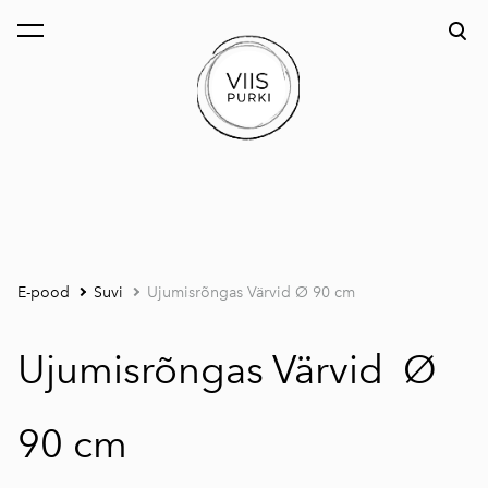
lisati ostukorvi.
Vaata ostukorvi
E-pood
Suvi
Ujumisrõngas Värvid Ø 90 cm
Ujumisrõngas Värvid Ø
90 cm