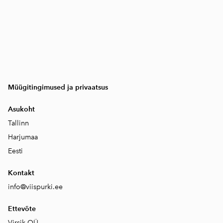
Müügitingimused ja privaatsus
Asukoht
Tallinn
Harjumaa
Eesti
Kontakt
info@viispurki.ee
Ettevõte
Virsik OÜ