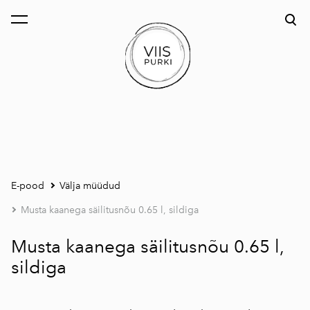
lisati ostukorvi.
Vaata ostukorvi
E-pood
Välja müüdud
Musta kaanega säilitusnõu 0.65 l, sildiga
Musta kaanega säilitusnõu 0.65 l,
sildiga