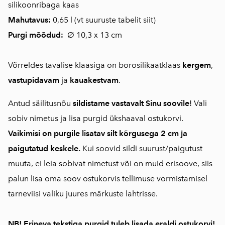
silikoonribaga kaas
Mahutavus:
0,65 l (
vt suuruste tabelit siit
)
Purgi mõõdud:
Ø 10,3 x 13 cm
Võrreldes tavalise klaasiga on borosilikaatklaas
kergem
,
vastupidavam
ja
kauakestvam
.
Antud säilitusnõu
sildistame vastavalt Sinu soovile
! Vali
sobiv nimetus ja lisa purgid ükshaaval ostukorvi.
Vaikimisi on purgile lisatav silt kõrgusega 2 cm ja
paigutatud keskele.
Kui soovid sildi suurust/paigutust
muuta, ei leia sobivat nimetust või on muid erisoove, siis
palun lisa oma soov ostukorvis tellimuse vormistamisel
tarneviisi valiku juures märkuste lahtrisse.
NB! Erineva tekstiga purgid tuleb lisada eraldi ostukorvi!