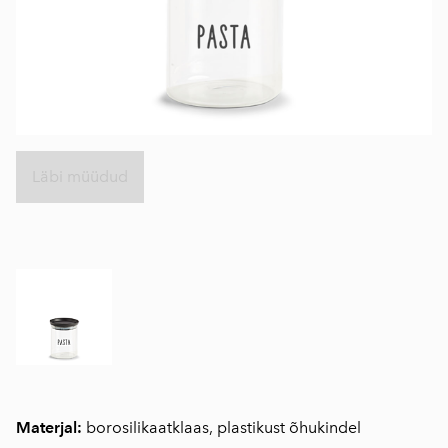
Läbi müüdud
Materjal:
borosilikaatklaas, plastikust õhukindel