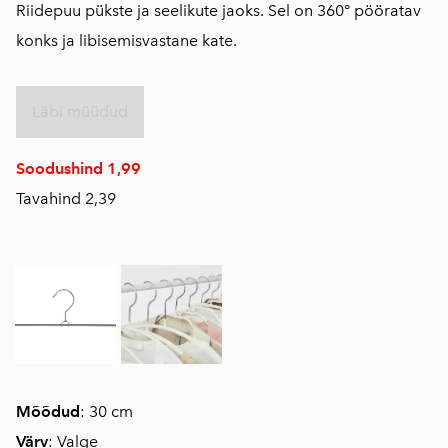
Riidepuu pükste ja seelikute jaoks. Sel on 360° pööratav
konks ja libisemisvastane kate.
Läbi müüdud
Soodushind 1,99
Tavahind 2,39
Mõõdud
: 30 cm
Värv
: Valge