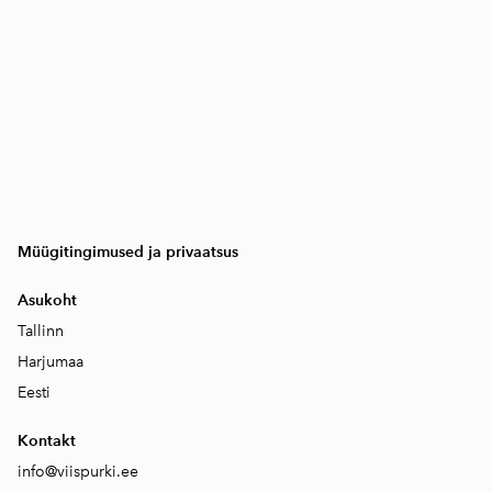
Müügitingimused ja privaatsus
Asukoht
Tallinn
Harjumaa
Eesti
Kontakt
info@viispurki.ee