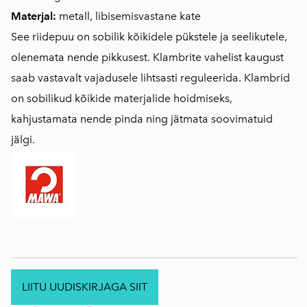
Materjal:
metall, libisemisvastane kate
See riidepuu on sobilik kõikidele pükstele ja seelikutele,
olenemata nende pikkusest. Klambrite vahelist kaugust
saab vastavalt vajadusele lihtsasti reguleerida. Klambrid
on sobilikud kõikide materjalide hoidmiseks,
kahjustamata nende pinda ning jätmata soovimatuid
jälgi.
LIITU UUDISKIRJAGA SIIT
.