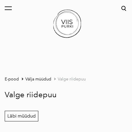
lisati ostukorvi.
Vaata ostukorvi
E-pood
Välja müüdud
Valge riidepuu
Valge riidepuu
Läbi müüdud